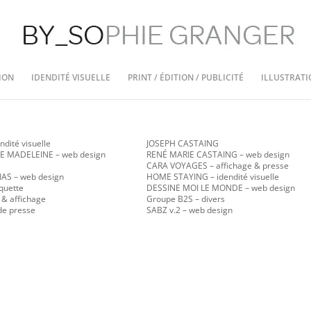
ION
IDENDITÉ VISUELLE
PRINT / ÉDITION / PUBLICITÉ
ILLUSTRATI
ndité visuelle
JOSEPH CASTAING
E MADELEINE – web design
RENÉ MARIE CASTAING
– web design
CARA VOYAGES – affichage & presse
ANAS
– web design
HOME STAYING – idendité visuelle
quette
DESSINE MOI LE MONDE – web design
 & affichage
Groupe B2S – divers
de presse
SABZ v.2
– web design