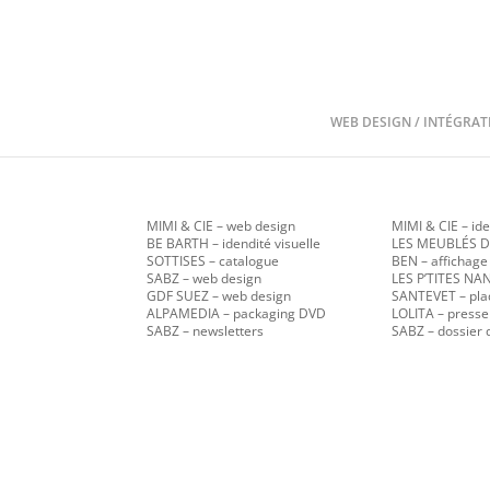
WEB DESIGN / INTÉGRAT
MIMI & CIE
– web design
MIMI & CIE – ide
BE BARTH – idendité visuelle
LES MEUBLÉS D
SOTTISES – catalogue
BEN – affichage
SABZ
– web design
LES P’TITES N
GDF SUEZ – web design
SANTEVET – pla
ALPAMEDIA – packaging DVD
LOLITA – presse
SABZ – newsletters
SABZ – dossier 