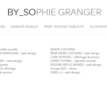
ION
IDENDITÉ VISUELLE
PRINT / ÉDITION / PUBLICITÉ
ILLUSTRATI
ndité visuelle
JOSEPH CASTAING
E MADELEINE – web design
RENÉ MARIE CASTAING
– web design
CARA VOYAGES – affichage & presse
ANAS
– web design
HOME STAYING – idendité visuelle
quette
DESSINE MOI LE MONDE – web design
 & affichage
Groupe B2S – divers
de presse
SABZ v.2
– web design