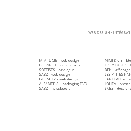
WEB DESIGN / INTÉGRAT
MIMI & CIE
– web design
MIMI & CIE – ide
BE BARTH – idendité visuelle
LES MEUBLÉS D
SOTTISES – catalogue
BEN – affichage
SABZ
– web design
LES P’TITES N
GDF SUEZ – web design
SANTEVET – pla
ALPAMEDIA – packaging DVD
LOLITA – presse
SABZ – newsletters
SABZ – dossier 