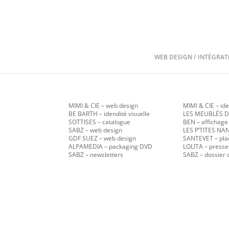
WEB DESIGN / INTÉGRAT
MIMI & CIE
– web design
MIMI & CIE – ide
BE BARTH – idendité visuelle
LES MEUBLÉS D
SOTTISES – catalogue
BEN – affichage
SABZ
– web design
LES P’TITES N
GDF SUEZ – web design
SANTEVET – pla
ALPAMEDIA – packaging DVD
LOLITA – presse
SABZ – newsletters
SABZ – dossier 