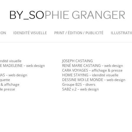
ION
IDENDITÉ VISUELLE
PRINT / ÉDITION / PUBLICITÉ
ILLUSTRATI
ndité visuelle
JOSEPH CASTAING
E MADELEINE – web design
RENÉ MARIE CASTAING
– web design
CARA VOYAGES – affichage & presse
ANAS
– web design
HOME STAYING – idendité visuelle
quette
DESSINE MOI LE MONDE – web design
 & affichage
Groupe B2S – divers
de presse
SABZ v.2
– web design